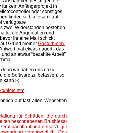
-) - Ausnahmen bestätigen die
 für kein Anfängerprojekt in
crocontroller oder sonstiges
nen finden sich allesamt auf
i verfügbare
aus zwei Widerständen bestehen
altet die Augen offen und
bevor Ihr eine Mail schickt
g auf Grund meiner
Gasturbinen-
 Antwort mal etwas dauert - das
b und an etwas “bezahlte Arbeit”
chmal.
, denn wir haben uns dazu
rd die Software zu belassen, so
 kann :-).
ko/blmc.htm
ähnlich auf fast allen Webseiten
aftung für Schäden, die durch
eiten beschriebenen Brushless-
rät nachbaut und einsetzt, gilt
Verwendung verantwortlich. Des