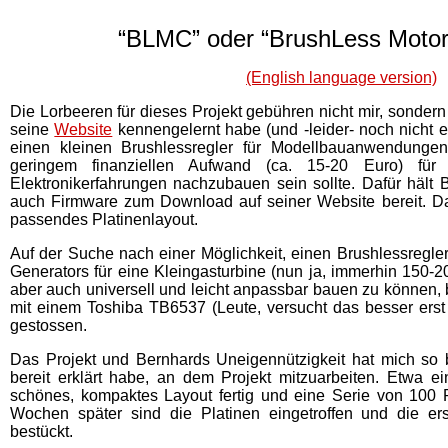
“BLMC” oder “BrushLess Motor 
(English language version)
Die Lorbeeren für dieses Projekt gebühren nicht mir, sonder
seine
Website
kennengelernt habe (und -leider- noch nicht e
einen kleinen Brushlessregler für Modellbauanwendungen 
geringem finanziellen Aufwand (ca. 15-20 Euro) für 
Elektronikerfahrungen nachzubauen sein sollte. Dafür hält 
auch Firmware zum Download auf seiner Website bereit. Das
passendes Platinenlayout.
Auf der Suche nach einer Möglichkeit, einen Brushlessregler
Generators für eine Kleingasturbine (nun ja, immerhin 150-20
aber auch universell und leicht anpassbar bauen zu können,
mit einem Toshiba TB6537 (Leute, versucht das besser erst g
gestossen.
Das Projekt und Bernhards Uneigennützigkeit hat mich so be
bereit erklärt habe, an dem Projekt mitzuarbeiten. Etwa 
schönes, kompaktes Layout fertig und eine Serie von 100 P
Wochen später sind die Platinen eingetroffen und die ers
bestückt.