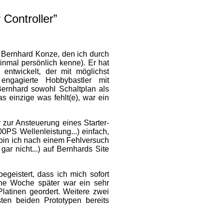
Controller”
n Bernhard Konze, den ich durch
inmal persönlich kenne). Er hat
entwickelt, der mit möglichst
engagierte Hobbybastler mit
Bernhard sowohl Schaltplan als
 einzige was fehlt(e), war ein
 zur Ansteuerung eines Starter-
0PS Wellenleistung...) einfach,
 bin ich nach einem Fehlversuch
ar nicht...) auf Bernhards Site
geistert, dass ich mich sofort
eine Woche später war ein sehr
latinen geordert. Weitere zwei
ten beiden Prototypen bereits