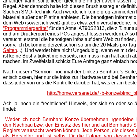
anfangen kann, sollte lieber gleich die Finger davon lassen ;
Regel. Aber dennoch halte ich diesen Brushlessregler definitiv
Sachen SMD-Technik. Auch werde ich keine programmierten Mi
Material außer der Platine anbieten. Die benötigten Informatio
dem Web (soweit ich weiß gibt es etwa zehn verschiedene, fre
“Programmiergeräte”
für den Atmel AT90S2313, die z.T. nur 
und am Druckerport eines PCs angeschlossen werden). Also h
versucht, erstmal die benötigten Infos auf dem Web zu finden, 
(sorry, ich bekomme derzeit schon so um die 20 Mails pro Ta
Seiten
...). Und werdet bitte nicht Ungeduldig, wenn es mit der
ist keine Boshaftigkeit meinerseits, nur muss man halt auch a
machen. Im Zweifelsfall schickt Eure Anfrage ganz einfach no
Nach diesem “Sermon” nochmal der Link zu Bernhard’s Seite
entschlossen, hier nur die Infos zur Hardware und bei Bernha
dass jeder von uns die Kontrolle darüber hat, was er am besten
http://home.versanet.de/~b-konze/blmc_b
Ach ja, noch ein “rechtlicher” Hinweis, der sich so oder so 
findet:
Weder ich noch Bernhard Konze übernehmen irgendeine H
den Nachbau bzw. den Einsatz des hier und auf Bernhards S
Reglers verursacht werden können. Jede Person, die dieses Ge
als Hersteller und ist selbst für die Folgen von dessen 