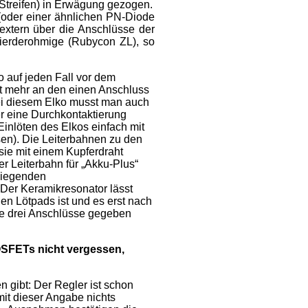
 Streifen) in Erwägung gezogen.
(oder einer ähnlichen PN-Diode
extern über die Anschlüsse der
nierderohmige (Rubycon ZL), so
o auf jeden Fall vor dem
t mehr an den einen Anschluss
Bei diesem Elko musst man auch
er eine Durchkontaktierung
Einlöten des Elkos einfach mit
n). Die Leiterbahnen zu den
 sie mit einem Kupferdraht
r Leiterbahn für „Akku-Plus“
 liegenden
. Der Keramikresonator lässt
en Lötpads ist und es erst nach
le drei Anschlüsse gegeben
OSFETs nicht vergessen,
 gibt: Der Regler ist schon
mit dieser Angabe nichts