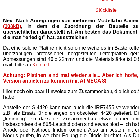
Stückliste
Neu:
Nach Anregungen von mehreren Modellabu-Kamer
(308kB)
, in dem die Zuordnung der Bauteile zu
übersichtlicher dargestellt ist. Am besten das Dokument
die man “erledigt” hat, ausstreichen
Da eine solche Platine nicht so ohne weiteres im Bastelkelle
überzähligen, professionell hergestellten Leiterplatten ge
Abmessungen sind 40 x 22mm² und die Materialstärke ist 0,8
mailt bitte an
Kontakt.
Achtung: Platinen sind mal wieder alle... Aber ich hoffe
Version anbieten zu können (mit ATMEGA 8)
Hier noch ein paar Hinweise zum Zusammenbau, die ich so 
habe:
Anstelle der SI4420 kann man auch die IRF7455 verwenden
z.B. als Ersatz für die angeblich obsoleten 4420 geliefert. 
„fummelig“, so dass der Zusammenbau etwas dauert und
Insbesondere die 805-Leuchtdioden sind etwas blöd – ich ha
Anode oder Kathode finden können. Also am besten mit ei
Modus prüfen, in welcher Polung die Diode leuchtet. Als D