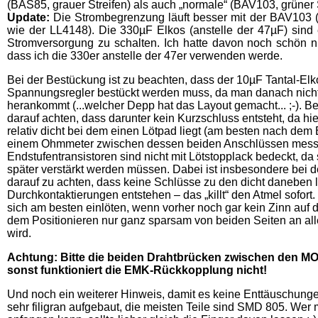
(BAS85, grauer Streifen) als auch „normale“ (BAV103, grüner
Update:
Die Strombegrenzung läuft besser mit der BAV103 
wie der LL4148). Die 330µF Elkos (anstelle der 47µF) sind 
Stromversorgung zu schalten. Ich hatte davon noch schön 
dass ich die 330er anstelle der 47er verwenden werde.
Bei der Bestückung ist zu beachten, dass der 10µF Tantal-Elk
Spannungsregler bestückt werden muss, da man danach nich
herankommt (...welcher Depp hat das Layout gemacht... ;-). 
darauf achten, dass darunter kein Kurzschluss entsteht, da hi
relativ dicht bei dem einen Lötpad liegt (am besten nach dem 
einem Ohmmeter zwischen dessen beiden Anschlüssen messe
Endstufentransistoren sind nicht mit Lötstopplack bedeckt, da
später verstärkt werden müssen. Dabei ist insbesondere bei de
darauf zu achten, dass keine Schlüsse zu den dicht daneben
Durchkontaktierungen entstehen – das „killt“ den Atmel sofort
sich am besten einlöten, wenn vorher noch gar kein Zinn auf d
dem Positionieren nur ganz sparsam von beiden Seiten an al
wird.
Achtung: Bitte die beiden Drahtbrücken zwischen den M
sonst funktioniert die EMK-Rückkopplung nicht!
Und noch ein weiterer Hinweis, damit es keine Enttäuschungen
sehr filigran aufgebaut, die meisten Teile sind SMD 805. Wer 